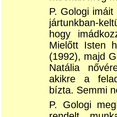
P. Gologi imái
jártunkban-ke
hogy imádkoz
Mielőtt Isten 
(1992), majd G
Natália nővére
akikre a fela
bízta. Semmi n
P. Gologi megi
rendelt munk