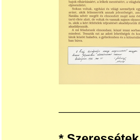
_______________
Szeressétek
*