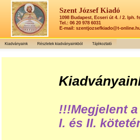
Szent József Kiadó
1098 Budapest, Ecseri út 4. / 2. lph. fs
Tel.: 06 20 978 6031
E-mail: szentjozsefkiado@t-online.h
Kiadványaink
Részletek kiadványainkból
Tájékoztató
Kiadványain
!!!Megjelent 
I. és II. kötet