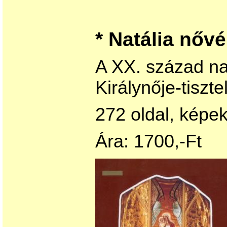
* Natália nővér
A XX. század na
Királynője-tiszte
272 oldal, képek
Ára: 1700,-Ft