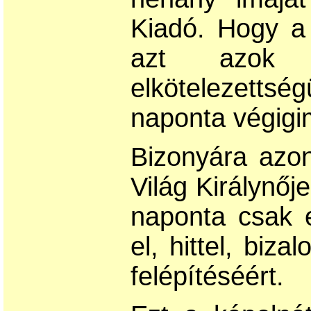
Kiadó. Hogy a
azt azok t
elkötelezett
naponta végigi
Bizonyára azon
Világ Királynőj
naponta csak 
el, hittel, biz
felépítéséért.