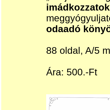
imádkozzat
meggyógyuljat
odaadó könyö
88 oldal, A/5 m
Ára: 500.-Ft