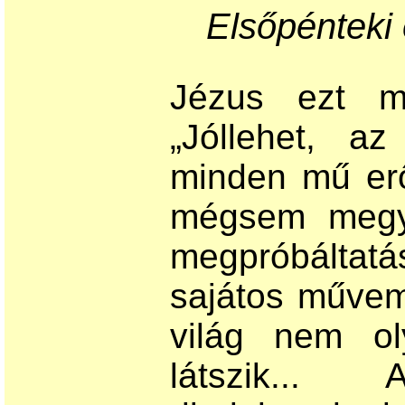
Elsőpénteki
Jézus ezt m
„Jóllehet, a
minden mű erő
mégsem megy
megpróbálta
sajátos művem
világ nem ol
látszik...