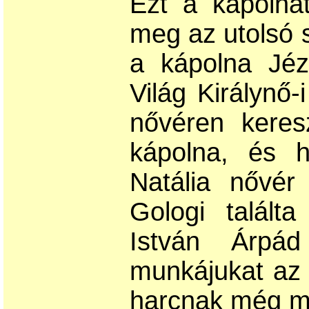
Ezt a kápolná
meg az utolsó s
a kápolna Jéz
Világ Királynő-
nővéren keres
kápolna, és 
Natália nővér
Gologi talált
István Árpád
munkájukat az 
harcnak még m