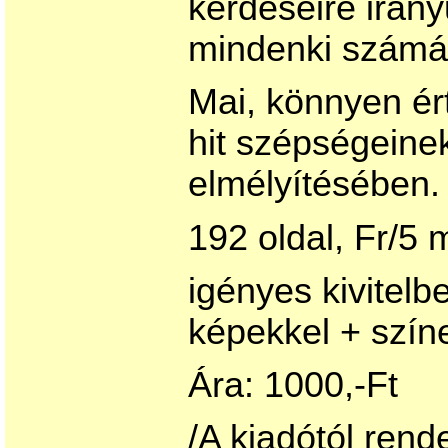
kérdéseire irán
mindenki számá
Mai, könnyen ér
hit szépségein
elmélyítésében.
192 oldal, Fr/5
igényes kivitelb
képekkel + színe
Ára: 1000,-Ft
/A kiadótól rend