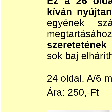
Ez a 26 olda
kíván nyújtan
egyének szá
megtartás
szeretetének
sok baj elhárít
24 oldal, A/6 m
Ára: 250,-Ft