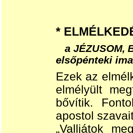
* ELMÉLKED
a
JÉZUSOM, 
elsőpénteki im
Eze
k az elmél
elmélyült meg
bővítik. Font
apostol szavai
„Valljátok m