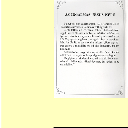
______________