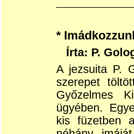
______________
Imádkozzunk
*
Írta: P. Golo
A jezsuita P. 
szerepet töltö
Győzelmes Ki
ügyében. Egye
kis füzetben 
néhány imájá