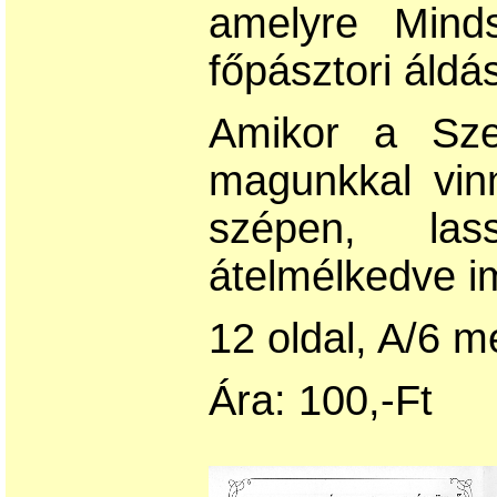
amelyre Mind
főpásztori áldá
Amikor a Sze
magunkkal vinn
szépen, las
átelmélkedve i
12 oldal, A/6 m
Ára: 100,-Ft