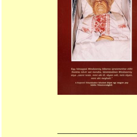
___________