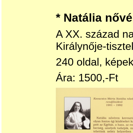
* Natália nővér
A XX. század na
Királynője-tiszte
240 oldal, képek
Ára: 1500,-Ft