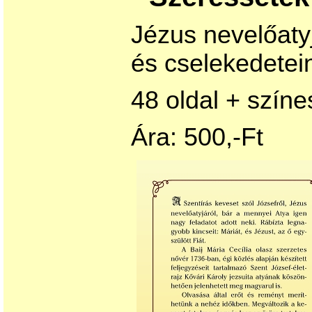
Jézus nevelőatyj
és
cselekedetein
48 oldal + színe
Ára: 500,-Ft