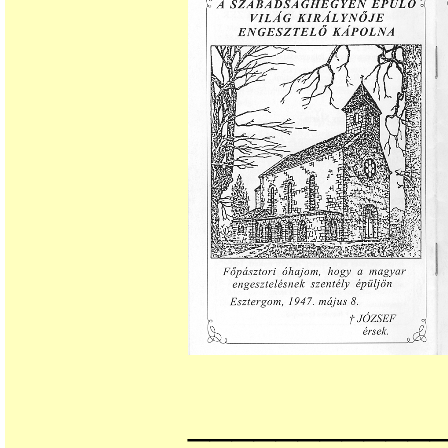
___________