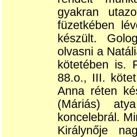
gyakran utazo
füzetkében lé
készült. Golo
olvasni a Natá
kötetében is. 
88.o., III. kö
Anna réten ké
(Máriás) aty
koncelebrál. Mi
Királynője n