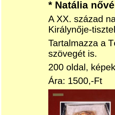
* Natália nővér
A XX. század na
Királynője-tiszte
Tartalmazza a T
szövegét is.
200 oldal, képek
Ára: 1500,-Ft