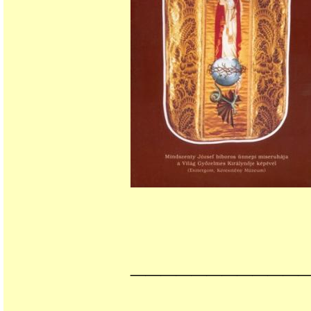
___________