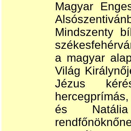
Magyar Engesz
Alsószentiv
Mindszenty b
székesfehérvá
a magyar alap
Világ Királynő
Jézus kéré
hercegprímás, 
és Natáli
rendfőnöknőn